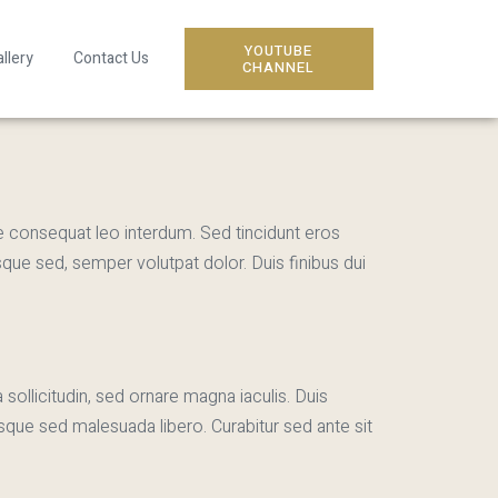
YOUTUBE
llery
Contact Us
CHANNEL
ue consequat leo interdum. Sed tincidunt eros
que sed, semper volutpat dolor. Duis finibus dui
sollicitudin, sed ornare magna iaculis. Duis
uisque sed malesuada libero. Curabitur sed ante sit