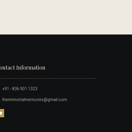
ontact Information
+91 - 836 901 1323
theimmortalmemories@gmail.com​