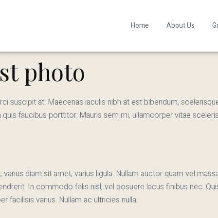
Home
About Us
Ga
st photo
rci suscipit at. Maecenas iaculis nibh at est bibendum, scelerisq
uis faucibus porttitor. Mauris sem mi, ullamcorper vitae sceleris
 varius diam sit amet, varius ligula. Nullam auctor quam vel massa 
 hendrerit. In commodo felis nisl, vel posuere lacus finibus nec. Q
acilisis varius. Nullam ac ultricies nulla.